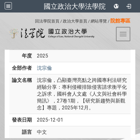
國立政治大學法學院
:::
院館專區
回法學院首頁
/
政治大學首頁
/
網站導覽
/
Toggle 
年度
2025
全部作者
沈宗倫
論文名稱
沈宗倫，凸顯臺灣亮點之跨國專利法研究
經驗分享：專利侵權排除侵害請求衡平化
之訴求，國科會人文處《人文與社會科學
簡訊》，27卷1期，【研究新趨勢與新觀
念】專題，2025年12月。
發表日期
2025-12-01
語言
中文