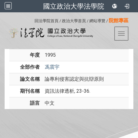
國立政治大學法學院
:::
院館專區
回法學院首頁
/
政治大學首頁
/
網站導覽
/
Toggle 
年度
1995
全部作者
馮震宇
論文名稱
論專利侵害認定與抗辯原則
期刊名稱
資訊法律透析, 23-36.
語言
中文