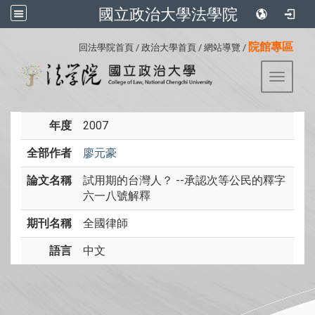
國立政治大學法學院
:::
院館專區
回法學院首頁
/
政治大學首頁
/
網站導覽
/
Toggle 
年度
2007
全部作者
廖元豪
論文名稱
試用期的台灣人？ --承認次等公民的釋字
六一八號解釋
期刊名稱
全國律師
語言
中文