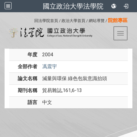
國立政治大學法學院
:::
院館專區
回法學院首頁
/
政治大學首頁
/
網站導覽
/
Toggle 
年度
2004
全部作者
馮震宇
論文名稱
減量與環保 綠色包裝意識抬頭
期刊名稱
貿易雜誌,161,6-13
語言
中文