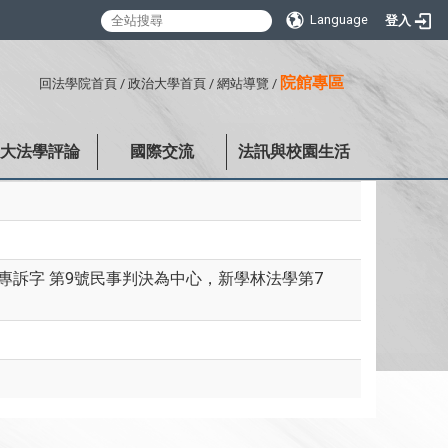
Language
登入
:::
院館專區
回法學院首頁
/
政治大學首頁
/
網站導覽
/
政大法學評論
國際交流
法訊與校園生活
專訴字 第9號民事判決為中心，新學林法學第7