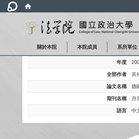
關於本院
本院成員
系所單位
年度
20
全部作者
黃
論文名稱
德
期刊名稱
月旦
語言
中