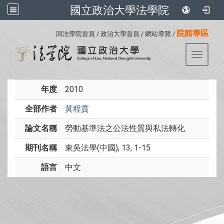
國立政治大學法學院
:::
院館專區
回法學院首頁
/
政治大學首頁
/
網站導覽
/
Toggle 
年度
2010
全部作者
黃程貫
論文名稱
勞動基準法之公法性質與私法轉化
期刊名稱
東吳法學(中國), 13, 1-15
語言
中文