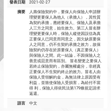
發表日期
2021-02-27
摘要
人壽保險契約中，要保人向保險人申請辦
理變更要保人為他人（承擔人），其性質
為契約承擔，應經要保人、保險人及承擔
人三方之同意，始生效力。第三人冒名辦
理變更要保人時，保險人縱使因誤信為真
正要保人已同意而同意之，因欠缺原要保
人之同意，仍不生契約承擔之效力，故保
險契約仍存在於原要保人（真正要保人）
與保險人之間。此一結論，不因保險人之
善意或惡意而有區別。 冒名變更之要保人
若終止保險契約，亦屬無權處分，非經真
正要保人不生契約終止的效力。冒名人由
保險人受領解約金，為無法律上原因受有
利益，並致使保險人受損害，為給付不當
得 利，保險人得依民法第179條規定請求
返還。
語言
中文