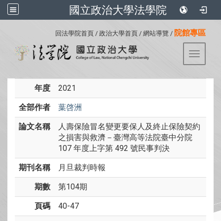
國立政治大學法學院
:::
院館專區
回法學院首頁
/
政治大學首頁
/
網站導覽
/
Toggle 
年度
2021
全部作者
葉啓洲
論文名稱
人壽保險冒名變更要保人及終止保險契約
之損害與救濟－臺灣高等法院臺中分院
107 年度上字第 492 號民事判決
期刊名稱
月旦裁判時報
期數
第104期
頁碼
40-47