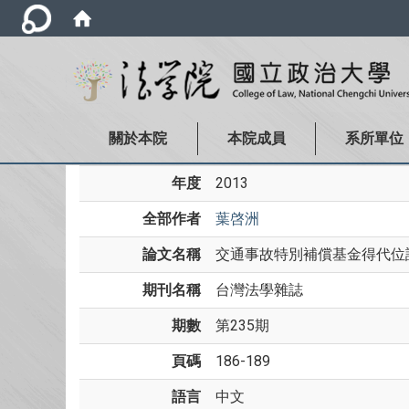
關於本院
本院成員
系所單位
年度
2013
全部作者
葉啓洲
論文名稱
交通事故特別補償基金得代位請
期刊名稱
台灣法學雜誌
期數
第235期
頁碼
186-189
語言
中文