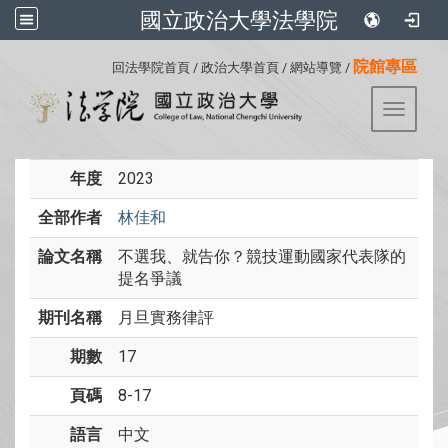
國立政治大學法學院
:::
院館專區
回法學院首頁
/
政治大學首頁
/
網站導覽
/
Toggle 
年度
2023
全部作者
林佳和
論文名稱
不選我、就告你？競技運動國家代表隊的
提名爭議
期刊名稱
月旦實務律評
期數
17
頁碼
8-17
語言
中文