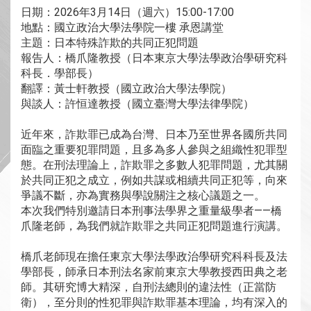
日期：2026年3月14日（週六）15:00-17:00
地點：國立政治大學法學院一樓 承恩講堂
主題：日本特殊詐欺的共同正犯問題
報告人：橋爪隆教授（日本東京大學法學政治學研究科
科長．學部長）
翻譯：黃士軒教授（國立政治大學法學院）
與談人：許恒達教授（國立臺灣大學法律學院）
近年來，詐欺罪已成為台灣、日本乃至世界各國所共同
面臨之重要犯罪問題，且多為多人參與之組織性犯罪型
態。在刑法理論上，詐欺罪之多數人犯罪問題，尤其關
於共同正犯之成立，例如共謀或相續共同正犯等，向來
爭議不斷，亦為實務與學說關注之核心議題之一。
本次我們特別邀請日本刑事法學界之重量級學者——橋
爪隆老師，為我們就詐欺罪之共同正犯問題進行演講。
橋爪老師現在擔任東京大學法學政治學研究科科長及法
學部長，師承日本刑法名家前東京大學教授西田典之老
師。其研究博大精深，自刑法總則的違法性（正當防
衛），至分則的性犯罪與詐欺罪基本理論，均有深入的