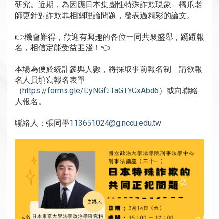
研究。近期，為因應日本集團性特殊詐欺現象，橋爪老
師更針對詐欺罪相關理論問題，發表過精彩的論文。
👉機會難得，歡迎有興趣的各位一同共襄盛舉，踴躍報
名，相信定能受益匪淺！👈
本場為便於統計參與人數，將採取事前報名制，請欲報
名人員填寫報名表單
（
https://forms.gle/DyNGf3TaGTYCxAbd6
）或向聯絡
人報名。
聯絡人：張同學
113651024@g.nccu.edu.tw