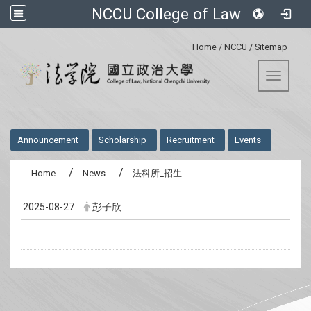
NCCU College of Law
:::
Home
/
NCCU
/
Sitemap
Toggle 
:::
Announcement
Scholarship
Recruitment
Events
Home
News
法科所_招生
2025-08-27
彭子欣