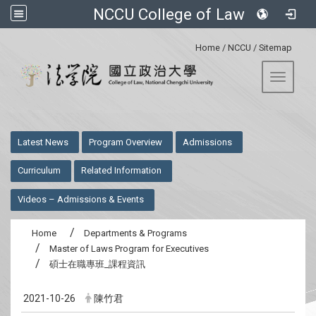
NCCU College of Law
:::
Home
/
NCCU
/
Sitemap
Toggle 
:::
Latest News
Program Overview
Admissions
Curriculum
Related Information
Videos – Admissions & Events
Home
Departments & Programs
Master of Laws Program for Executives
碩士在職專班_課程資訊
2021-10-26
陳竹君