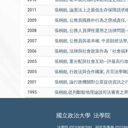
2011
張桐銳, 論憲法上之最低生存保障請求權, 政大法學評
2009
張桐銳, 公務員職務外行為之懲戒責任, 台灣法學雜誌
2008
張桐銳, 公務人員彈性運用之法律問題--公務人員
2007
張桐銳, 公務員與基本權, 中原財經法學, 第18期,
2006
張桐銳, 法律與社會政策作為「社會福利國」模型之建
2005
張桐銳, 重分配與社會互助--評最高行政法院九
2005
張桐銳, 行政法與合作國家, 月旦法學雜誌, 第121
2001
張桐銳, 論行政機關對公眾提供資訊之行為, 成大法學
1995
張桐銳,從判斷餘地理論談司法審查之界限, 憲政時代,
國立政治大學
法學院
法學院 (02)29387593、研究所事務 (02)293