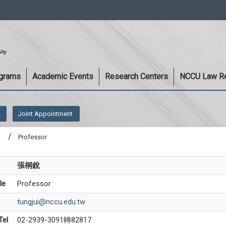
:::
ograms
Academic Events
Research Centers
NCCU Law R
Joint Appointment
Professor
張桐銳
le
Professor
tungjui@nccu.edu.tw
Tel
02-2939-3091轉82817