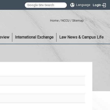
Language
Login
:::
Home
/
NCCU
/
Sitemap
eview
International Exchange
Law News & Campus Life