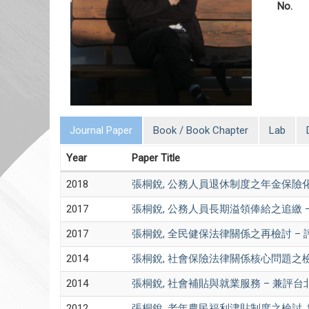
No.
Journal Paper
Book / Book Chapter
Lab
Year
Paper Title
2018
張桐銳, 公務人員退休制度之年金保險化 – 公務
2017
張桐銳, 公務人員長期溢領俸給之追繳 – 最高
2017
張桐銳, 全民健保法律關係之再檢討 – 評高
2014
張桐銳, 社會保險法律關係核心問題之檢討 – 從
2014
張桐銳, 社會補貼與就業服務 – 兼評台北高等行
2012
張桐銳, 老年農民福利津貼制度之檢討, 世新法學, v