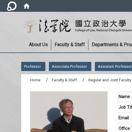
About Us
Faculty & Staff
Departments & Pr
:::
Professor
Associate Professor
Assistant Professor
Home
Faculty & Staff
Regular and Joint Faculty
Name
Job Tit
Email
Office 