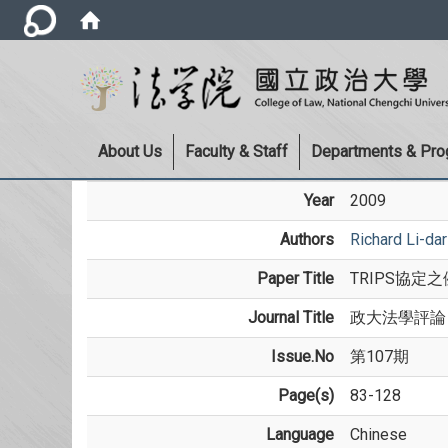
About Us
Faculty & Staff
Departments & Pr
Year
2009
Authors
Richard Li-da
Paper Title
TRIPS協
Journal Title
政大法學評論
Issue.No
第107期
Page(s)
83-128
Language
Chinese