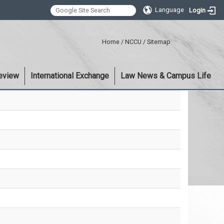
Language
Login
:::
Home
/
NCCU
/
Sitemap
eview
International Exchange
Law News & Campus Life