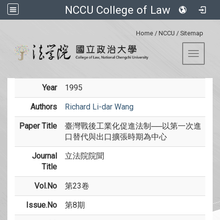
NCCU College of Law
:::
Home
/
NCCU
/
Sitemap
Toggle 
Year
1995
Authors
Richard Li-dar Wang
Paper Title
臺灣戰後工業化促進法制──以第一次進
口替代與出口擴張時期為中心
Journal
立法院院聞
Title
Vol.No
第23卷
Issue.No
第8期