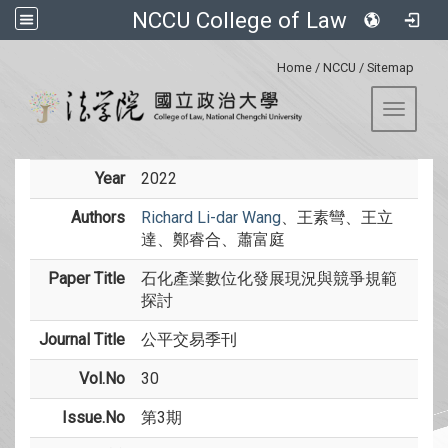
NCCU College of Law
:::
Home
/
NCCU
/
Sitemap
Toggle 
Year
2022
Authors
Richard Li-dar Wang
、王素彎、王立
達、鄭睿合、蕭富庭
Paper Title
石化產業數位化發展現況與競爭規範
探討
Journal Title
公平交易季刊
Vol.No
30
Issue.No
第3期