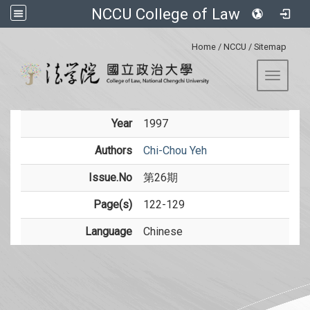
NCCU College of Law
:::
Home
/
NCCU
/
Sitemap
Toggle 
Year
1997
Authors
Chi-Chou Yeh
Issue.No
第26期
Page(s)
122-129
Language
Chinese