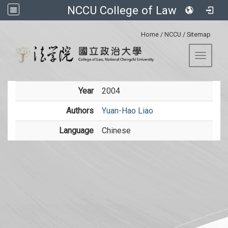
NCCU College of Law
:::
Home
/
NCCU
/
Sitemap
Toggle 
Year
2004
Authors
Yuan-Hao Liao
Language
Chinese