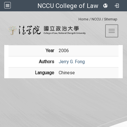
NCCU College of Law
:::
Home
/
NCCU
/
Sitemap
Toggle 
Year
2006
Authors
Jerry G. Fong
Language
Chinese